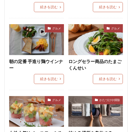
続きを読む
続きを読む
グルメ
グルメ
朝の定番 手造り鶏ウインナ
ロングセラー商品のたまご
ー
くんせい
続きを読む
続きを読む
グルメ
かたづけや掃除