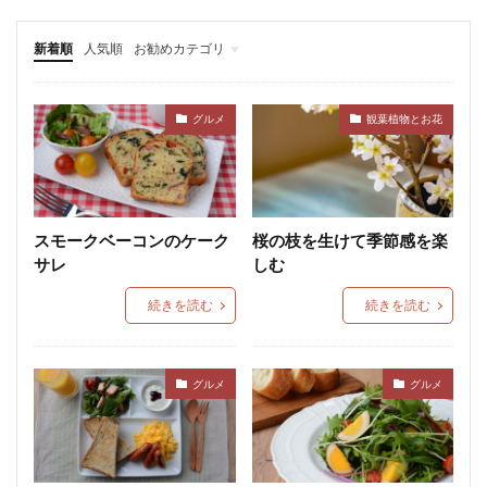
新着順
人気順
お勧めカテゴリ
グルメ
おうち時間
鶏せせり香草焼
グルメ
観葉植物とお花
スモークベーコンのケーク
桜の枝を生けて季節感を楽
サレ
しむ
続きを読む
続きを読む
グルメ
グルメ