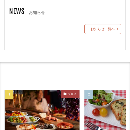
NEWS
お知らせ
お知らせ一覧へ
RANKING
ランキング
グルメ