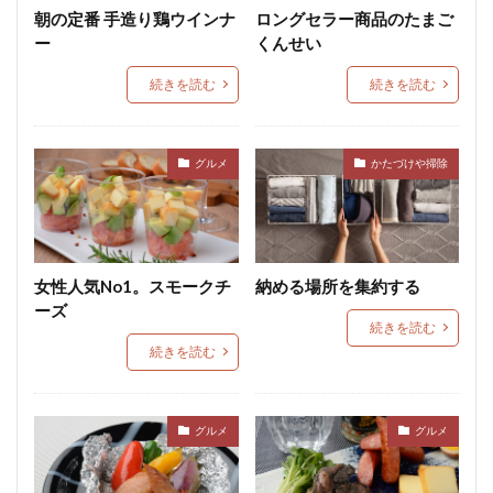
朝の定番 手造り鶏ウインナ
ロングセラー商品のたまご
ー
くんせい
続きを読む
続きを読む
グルメ
かたづけや掃除
女性人気No1。スモークチ
納める場所を集約する
ーズ
続きを読む
続きを読む
グルメ
グルメ