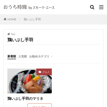
鶏いぶし手羽
HOME
TAG
鶏いぶし手羽
新着順
人気順
お勧めカテゴリ
グルメ
おうち時間
鶏せせり香草焼
グルメ
鶏いぶし手羽のマリネ